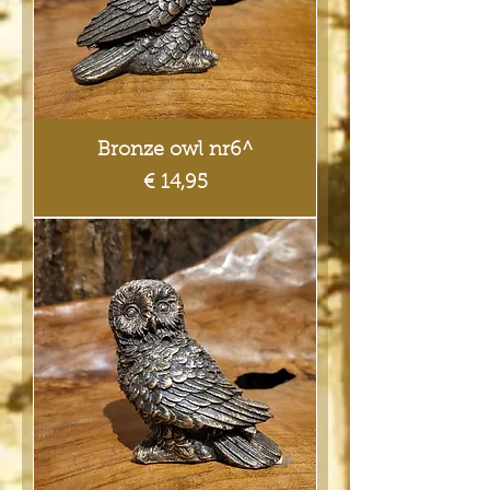
Bronze owl nr6^
Prijs
€ 14,95