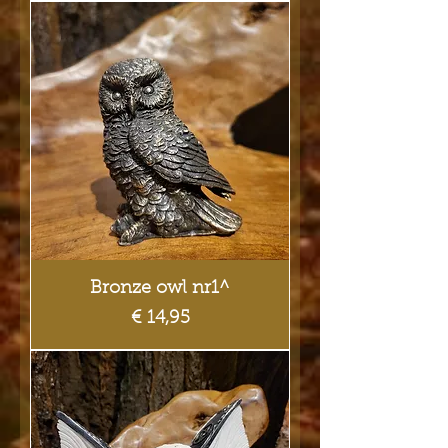
Bronze owl nr1^
Prijs
€ 14,95