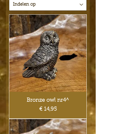
Bronze owl nr4^
Prijs
€ 14,95