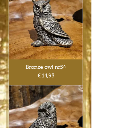
Bronze owl nr5^
Prijs
€ 14,95