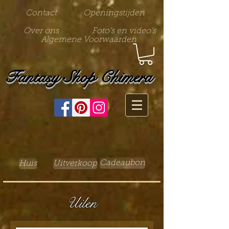
Contact
Openingstijden
Over ons
Foto's en video's
Algemene Voorwaarden
Fantasy Shop Chimera
Cadeaubon
Huis
Uitverkoop
Uilen