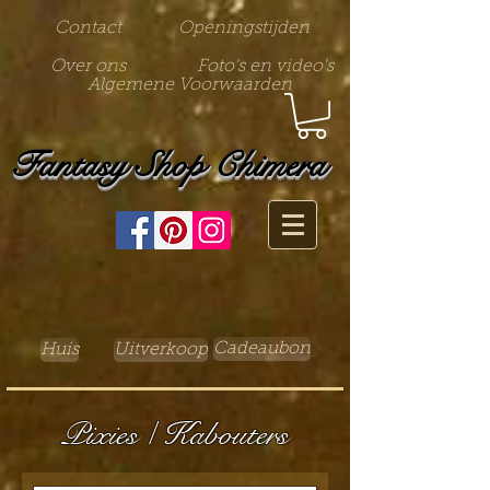
Contact
Openingstijden
Over ons
Foto's en video's
Algemene Voorwaarden
Fantasy Shop Chimera
Cadeaubon
Huis
Uitverkoop
Pixies / Kabouters