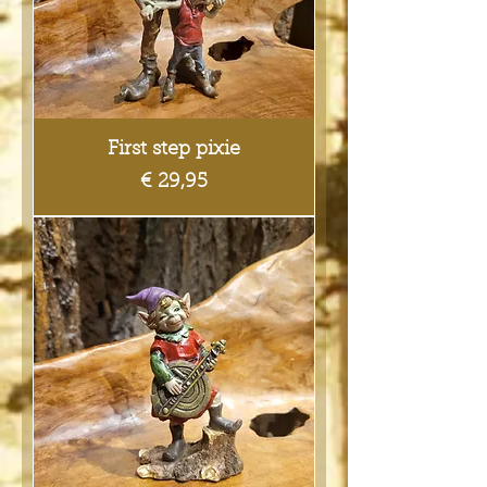
First step pixie
Prijs
€ 29,95