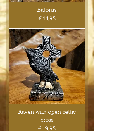
Batorus
Prijs
€ 14,95
Raven with open celtic
cross
Prijs
€ 19,95