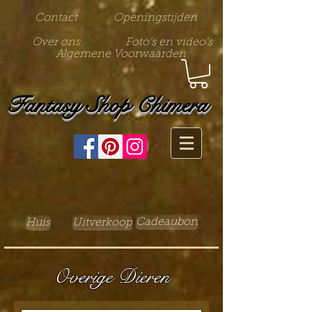
Contact
Openingstijden
Over ons
Foto's en video's
Algemene Voorwaarden
Fantasy Shop Chimera
Cadeaubon
Huis
Uitverkoop
Overige Dieren