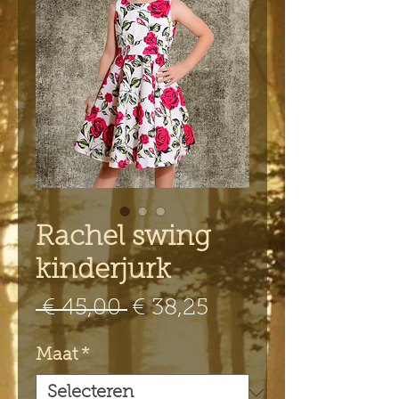
Rachel swing
kinderjurk
Normale
Verkoopprijs
 € 45,00 
€ 38,25
prijs
Maat
*