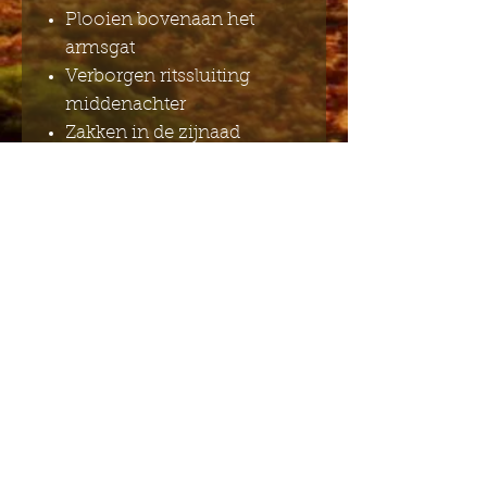
Plooien bovenaan het
armsgat
Verborgen ritssluiting
middenachter
Zakken in de zijnaad
Tailleband
Plooien in de taille
Samenstelling materiaal:
97% Katoen 3% Spandex
Kledingverzorging:
machinewasbaar (koud)
Stuur mij de Engelstalige
nieuwsbrief
Indienen