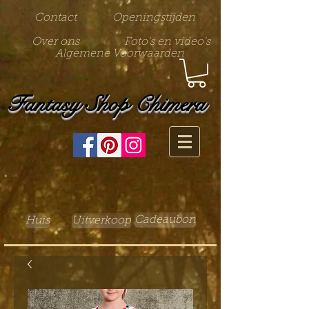
Contact
Openingstijden
Over ons
Foto's en video's
Algemene Voorwaarden
Fantasy Shop Chimera
Cadeaubon
Huis
Uitverkoop