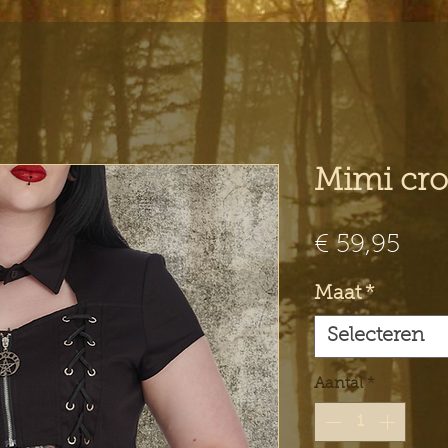
Mimi cro
Prij
€ 59,95
Maat
*
Selecteren
Aantal
*