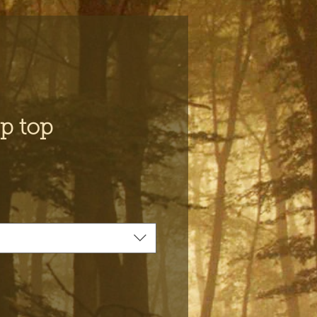
p top
s