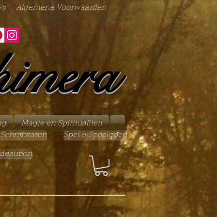
Algemene Voorwaarden
's
himera
ng
Magie en Spiritualiteit
Schrijfwaren
Spel & Speelgoed
deaubon