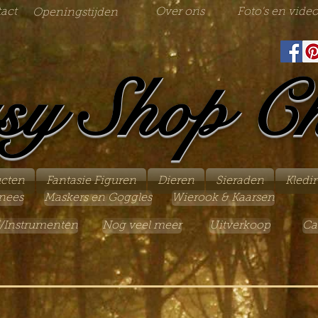
act
Over ons
Foto's en video
Openingstijden
sy Shop C
ucten
Fantasie Figuren
Dieren
Sieraden
Kledi
nees
Maskers en Goggles
Wierook & Kaarsen
/Instrumenten
Nog veel meer
Uitverkoop
Ca