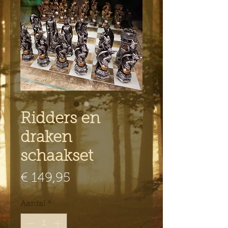
Ridders en
draken
schaakset
Prijs
€ 149,95
Aantal
*