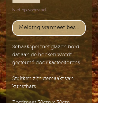
Niet op voorraad
Melding wanneer beschikbaar
Schaakspel met glazen bord
dat aan de hoeken wordt
gesteund door kasteeltorens.
Stukken zijn gemaakt van
kunsthars.
Bordmaat 38cm x 38cm
Stukken tot 7 cm hoog.