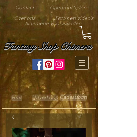
Contact
Openingstijden
Over ons
Foto's en video's
Algemene Voorwaarden
Fantasy Shop Chimera
Cadeaubon
Huis
Uitverkoop