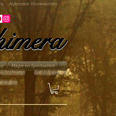
Algemene Voorwaarden
's
himera
ng
Magie en Spiritualiteit
Schrijfwaren
Spel & Speelgoed
deaubon