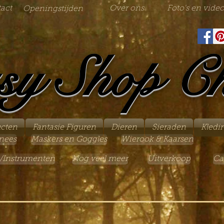
act
Over ons
Foto's en video
Openingstijden
sy Shop C
ucten
Fantasie Figuren
Dieren
Sieraden
Kledi
nees
Maskers en Goggles
Wierook & Kaarsen
/Instrumenten
Nog veel meer
Uitverkoop
Ca