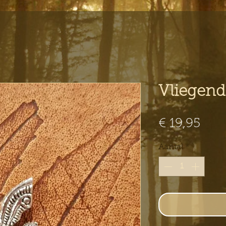
Vliegend 
Prij
€ 19,95
Aantal
*