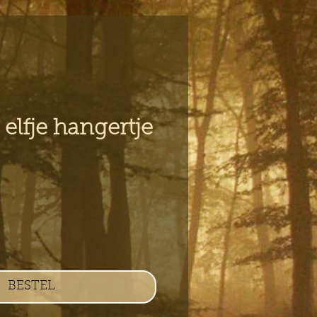
elfje hangertje
s
BESTEL