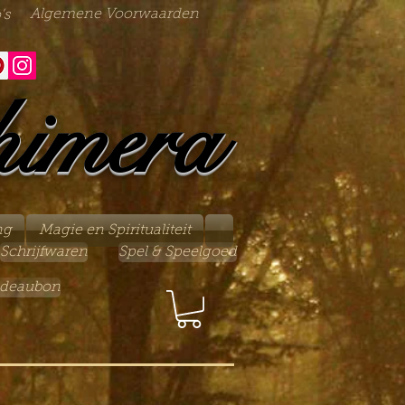
Algemene Voorwaarden
's
himera
ng
Magie en Spiritualiteit
Schrijfwaren
Spel & Speelgoed
deaubon