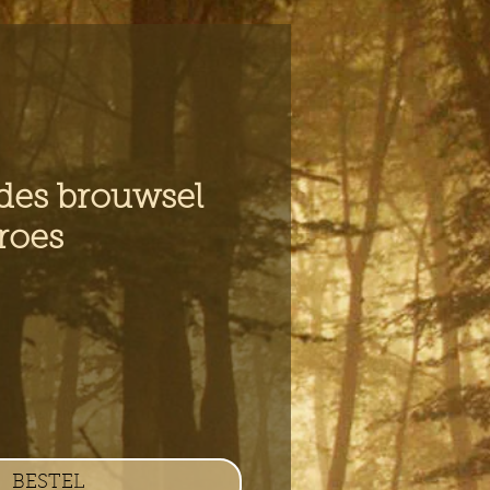
des brouwsel
roes
s
BESTEL