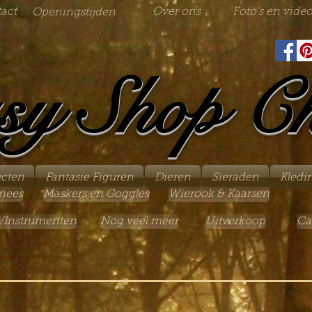
act
Over ons
Foto's en video
Openingstijden
sy Shop C
ucten
Fantasie Figuren
Dieren
Sieraden
Kledi
nees
Maskers en Goggles
Wierook & Kaarsen
/Instrumenten
Nog veel meer
Uitverkoop
Ca