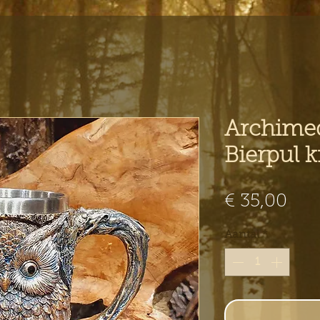
Archime
Bierpul k
Prij
€ 35,00
Aantal
*