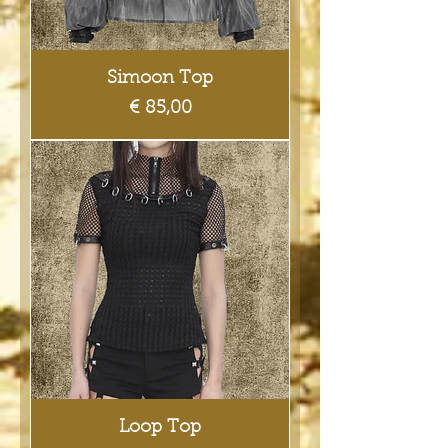
Simoon Top
Prijs
€ 85,00
Loop Top