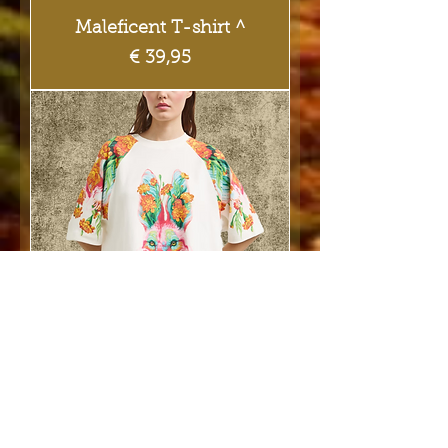
Maleficent T-shirt ^
Prijs
€ 39,95
Flower Fox T-shirt ^
Prijs
€ 39,95