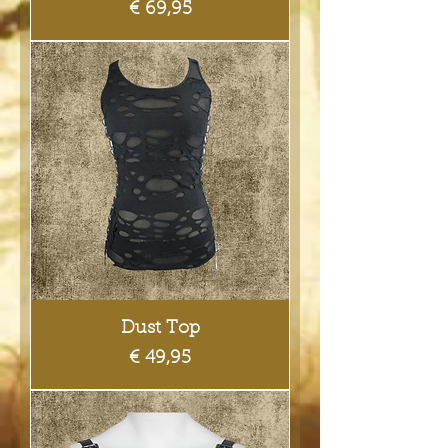
Prijs
€ 69,95
Dust Top
Prijs
€ 49,95