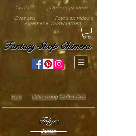
Contact
Openingstijden
Over ons
Foto's en video's
Algemene Voorwaarden
Fantasy Shop Chimera
Cadeaubon
Huis
Uitverkoop
Topjes
Jassen