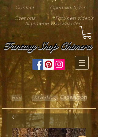
Contact
Openingstijden
Over ons
Foto's en video's
Algemene Voorwaarden
Fantasy Shop Chimera
Cadeaubon
Huis
Uitverkoop