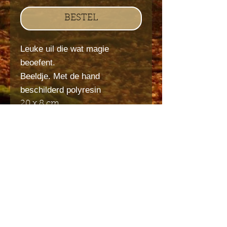
BESTEL
Leuke uil die wat magie
beoefent.
Beeldje. Met de hand
beschilderd polyresin
20 x 8 cm
Stuur mij de Engelstalige
nieuwsbrief
Indienen