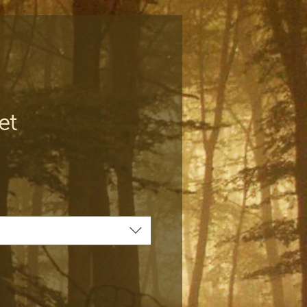
et
js