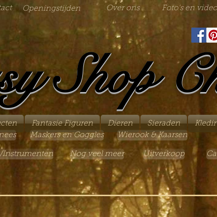
act
Over ons
Foto's en video
Openingstijden
sy Shop C
ucten
Fantasie Figuren
Dieren
Sieraden
Kledi
nees
Maskers en Goggles
Wierook & Kaarsen
/Instrumenten
Nog veel meer
Uitverkoop
Ca