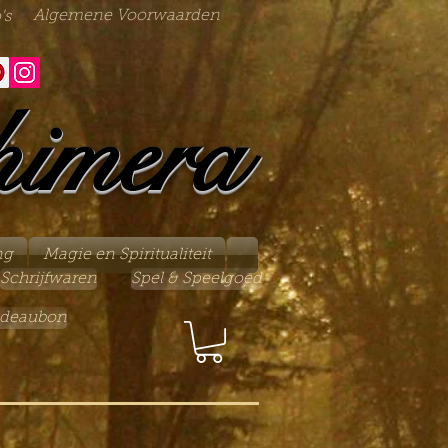
Algemene Voorwaarden
's
himera
ng
Magie en Spiritualiteit
Schrijfwaren
Spel & Speelgoed
deaubon