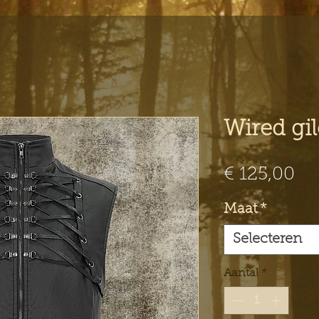
Wired gil
Pri
€ 125,00
Maat
*
Selecteren
Aantal
*