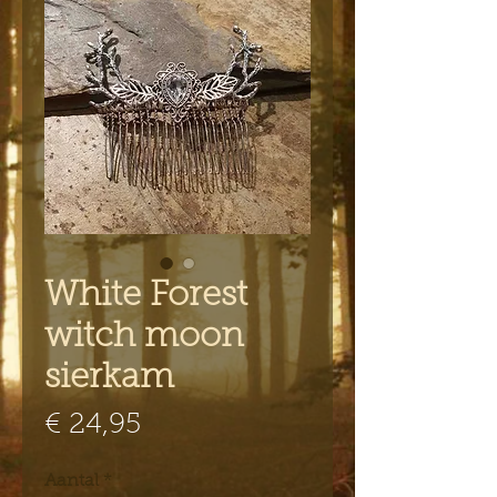
White Forest
witch moon
sierkam
Prijs
€ 24,95
Aantal
*