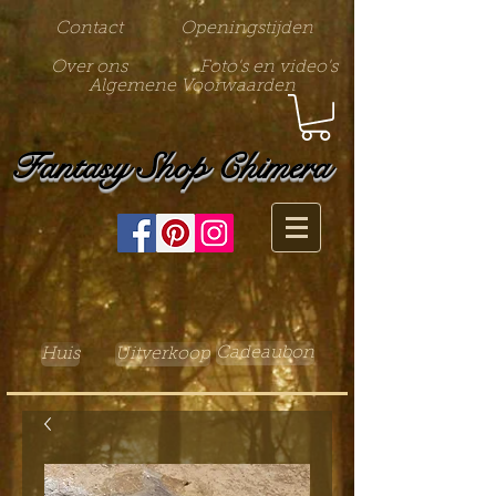
Contact
Openingstijden
Over ons
Foto's en video's
Algemene Voorwaarden
Fantasy Shop Chimera
Cadeaubon
Huis
Uitverkoop