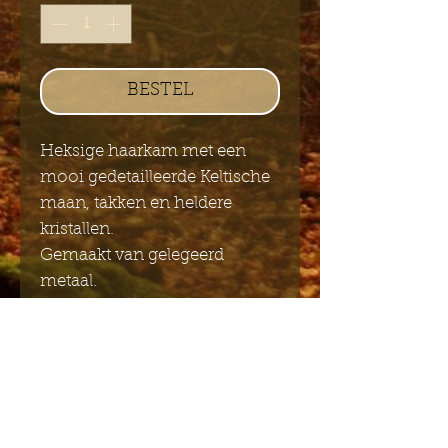
BESTEL
Heksige haarkam met een
mooi gedetailleerde Keltische
maan, takken en heldere
kristallen.
Gemaakt van gelegeerd
metaal.
9cm x 8cm.
Stuur mij de Engelstalige
nieuwsbrief