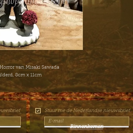
 Horror van Misaki Sawada
ilderd, 8cm x 11cm
euwsbrief
Stuur me de Nederlandse nieuwsbrief
Binnenkomen