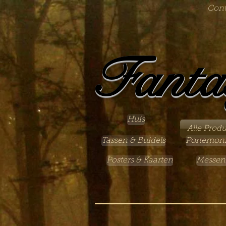
Cont
Fanta
Huis
Alle Prod
Tassen & Buidels
Portemon
Posters & Kaarten
Messen