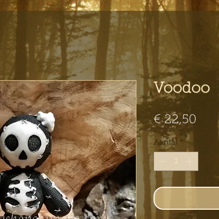
Voodoo
Prij
€ 22,50
Aantal
*