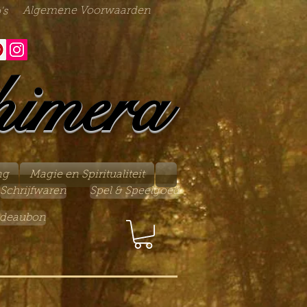
Algemene Voorwaarden
's
himera
ng
Magie en Spiritualiteit
Schrijfwaren
Spel & Speelgoed
deaubon