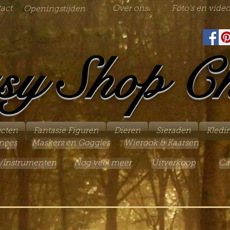
act
Over ons
Foto's en video
Openingstijden
sy Shop C
ucten
Fantasie Figuren
Dieren
Sieraden
Kledi
nees
Maskers en Goggles
Wierook & Kaarsen
/Instrumenten
Nog veel meer
Uitverkoop
Ca