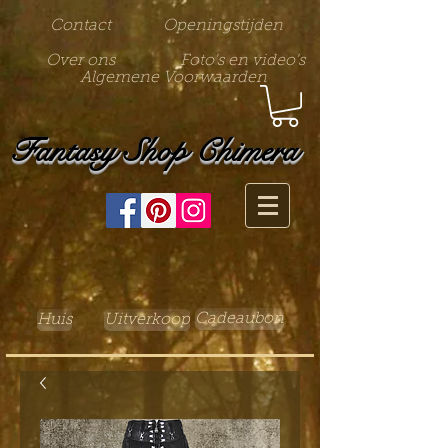
Contact
Openingstijden
Over ons
Foto's en video's
Algemene Voorwaarden
Fantasy Shop Chimera
Cadeaubon
Huis
Uitverkoop