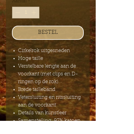
Aantal
*
BESTEL
Cirkelrok uitgesneden
Hoge taille
Verstelbare lengte aan de
voorkant (met clips en D-
ringen op de rok)
Brede tailleband
Vetersluiting en ritssluiting
aan de voorkant
Details van kunstleer
Samenstelling: 97% katoen,
3% spandex