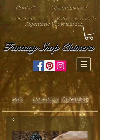
Contact
Openingstijden
Over ons
Foto's en video's
Algemene Voorwaarden
Fantasy Shop Chimera
Cadeaubon
Huis
Uitverkoop