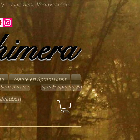
Algemene Voorwaarden
's
himera
ng
Magie en Spiritualiteit
Schrijfwaren
Spel & Speelgoed
deaubon