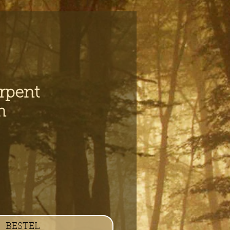
erpent
n
s
BESTEL