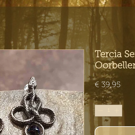
Tercia S
Oorbelle
Prij
€ 39,95
Aantal
*