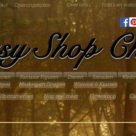
act
Over ons
Foto's en video
Openingstijden
sy Shop C
ucten
Fantasie Figuren
Dieren
Sieraden
Kledi
nees
Maskers en Goggles
Wierook & Kaarsen
/Instrumenten
Nog veel meer
Uitverkoop
Ca