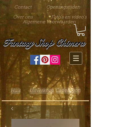
Contact
Openingstijden
Over ons
Foto's en video's
Algemene Voorwaarden
Fantasy Shop Chimera
Cadeaubon
Huis
Uitverkoop