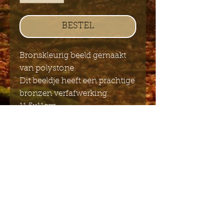
BESTEL
Bronskleurig beeld gemaakt
van polystone.
Dit beeldje heeft een prachtige
bronzen verfafwerking.
11,5x11cm
Stuur mij de Engelstalige
nieuwsbrief
Indienen