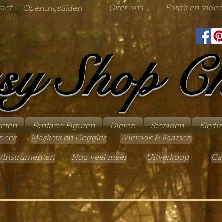
act
Over ons
Foto's en video
Openingstijden
sy Shop C
ucten
Fantasie Figuren
Dieren
Sieraden
Kledi
nees
Maskers en Goggles
Wierook & Kaarsen
/Instrumenten
Nog veel meer
Uitverkoop
Ca