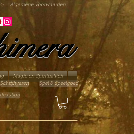
Algemene Voorwaarden
's
himera
ng
Magie en Spiritualiteit
Schrijfwaren
Spel & Speelgoed
deaubon