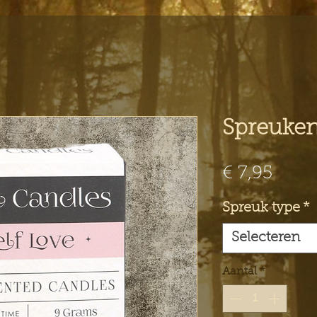
Spreuke
Prijs
€ 7,95
Spreuk type
*
Selecteren
Aantal
*