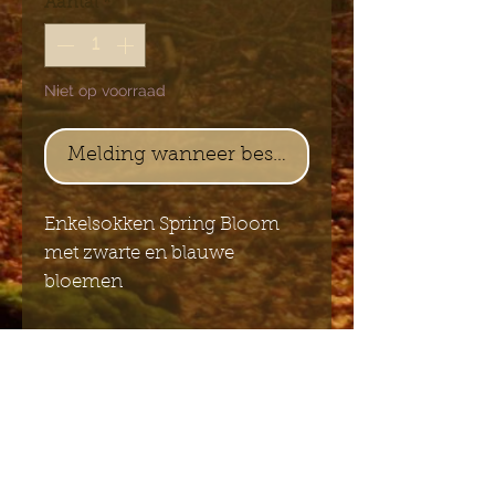
Aantal
*
Niet op voorraad
Melding wanneer beschikbaar
Enkelsokken Spring Bloom
met zwarte en blauwe
bloemen
Samenstelling: 65% katoen,
10% spandex, 25% polyester
Stuur mij de Engelstalige
nieuwsbrief