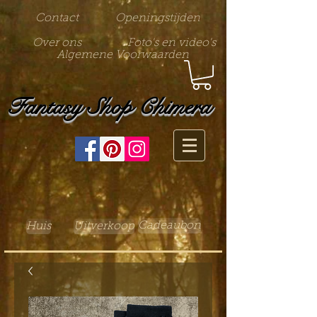
Contact
Openingstijden
Over ons
Foto's en video's
Algemene Voorwaarden
Fantasy Shop Chimera
Cadeaubon
Huis
Uitverkoop