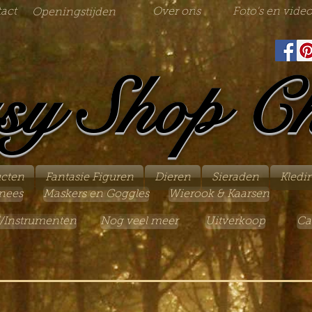
act
Over ons
Foto's en video
Openingstijden
sy Shop C
ucten
Fantasie Figuren
Dieren
Sieraden
Kledi
nees
Maskers en Goggles
Wierook & Kaarsen
/Instrumenten
Nog veel meer
Uitverkoop
Ca