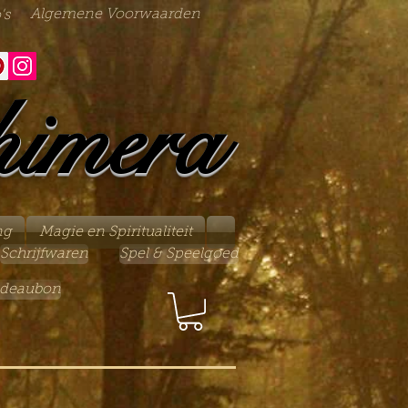
Algemene Voorwaarden
's
himera
ng
Magie en Spiritualiteit
Schrijfwaren
Spel & Speelgoed
deaubon