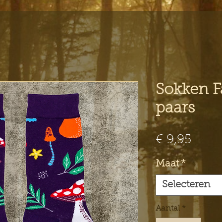
Sokken F
paars
Prijs
€ 9,95
Maat
*
Selecteren
Aantal
*