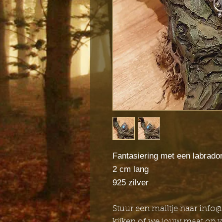
Fantasiering met een labrador
2 cm lang
925 zilver
Stuur een mailtje naar inf
kijken of we jouw maat op 