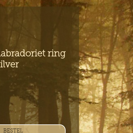
labradoriet ring
ilver
s
BESTEL