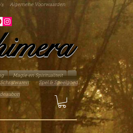
Algemene Voorwaarden
's
himera
ng
Magie en Spiritualiteit
Schrijfwaren
Spel & Speelgoed
deaubon