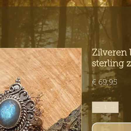
Zilveren 
sterling z
Prij
€ 69,95
Aantal
*