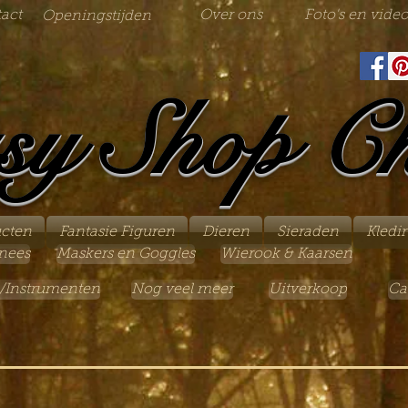
act
Over ons
Foto's en video
Openingstijden
sy Shop C
ucten
Fantasie Figuren
Dieren
Sieraden
Kledi
nees
Maskers en Goggles
Wierook & Kaarsen
/Instrumenten
Nog veel meer
Uitverkoop
Ca