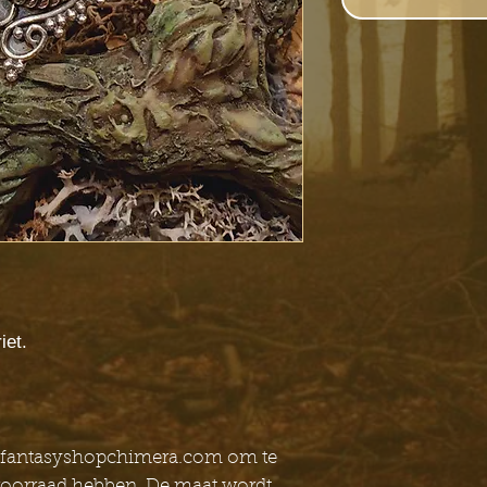
iet.
o@fantasyshopchimera.com om te
voorraad hebben. De maat wordt