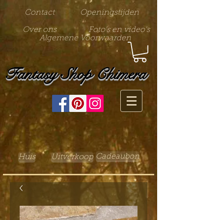
Contact
Openingstijden
Over ons
Foto's en video's
Algemene Voorwaarden
Fantasy Shop Chimera
Cadeaubon
Huis
Uitverkoop