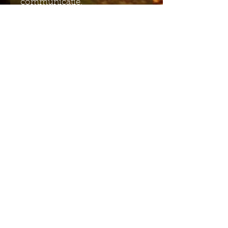
communicatie.
Hanger 6 cm x 2,5 cm.
Stenen en versieringen
variëren door handwerk en
natuurlijk materiaal.
Stuur mij de Engelstalige
nieuwsbrief
Indienen
Stuur me de Nederlandse
nieuwsbrief