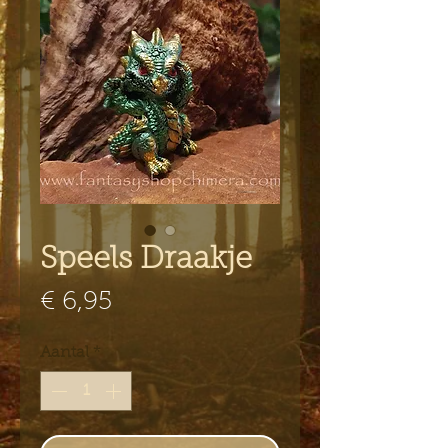
Speels Draakje
Prijs
€ 6,95
Aantal
*