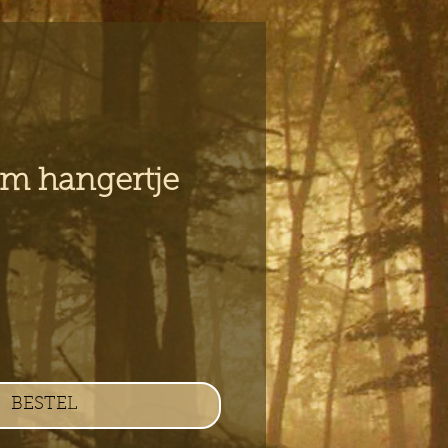
m hangertje
s
BESTEL