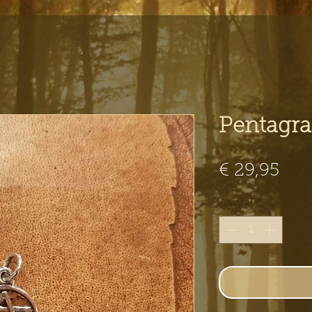
Pentagra
Prij
€ 29,95
Aantal
*