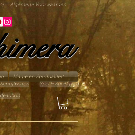
Algemene Voorwaarden
's
himera
ng
Magie en Spiritualiteit
Schrijfwaren
Spel & Speelgoed
deaubon