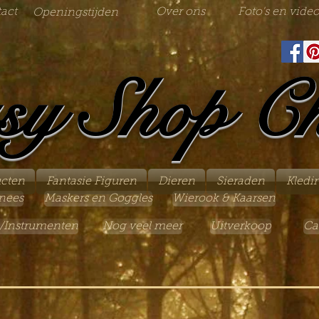
act
Over ons
Foto's en video
Openingstijden
sy Shop C
ucten
Fantasie Figuren
Dieren
Sieraden
Kledi
nees
Maskers en Goggles
Wierook & Kaarsen
/Instrumenten
Nog veel meer
Uitverkoop
Ca