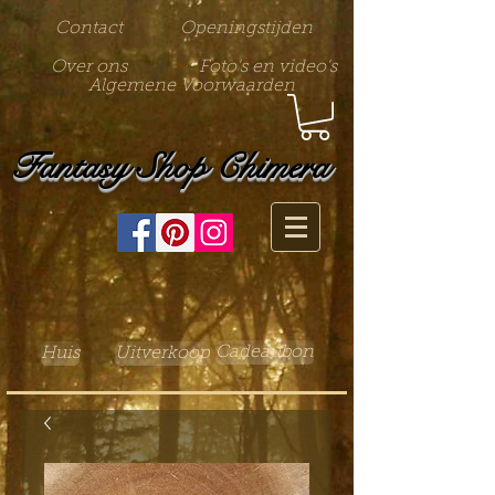
Contact
Openingstijden
Over ons
Foto's en video's
Algemene Voorwaarden
Fantasy Shop Chimera
Cadeaubon
Huis
Uitverkoop