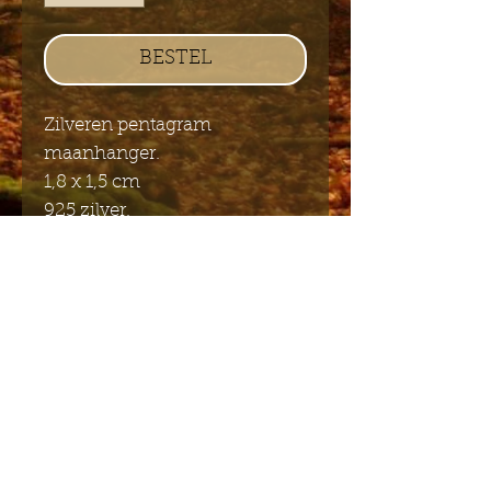
BESTEL
Zilveren pentagram
maanhanger.
1,8 x 1,5 cm
925 zilver.
Stuur mij de Engelstalige
nieuwsbrief
Indienen