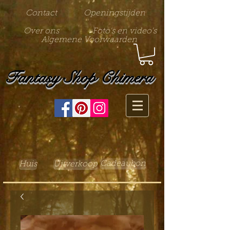
Contact
Openingstijden
Over ons
Foto's en video's
Algemene Voorwaarden
Fantasy Shop Chimera
Cadeaubon
Huis
Uitverkoop