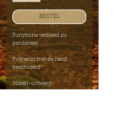
BESTEL
Furrybone verkleed als
pandabeer.
Polyresin met de hand
beschilderd
Misaki-ontwerp
7 x 5 cm
Stuur mij de Engelstalige
nieuwsbrief