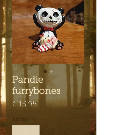
Pandie
furrybones
Prijs
€ 15,95
Aantal
*