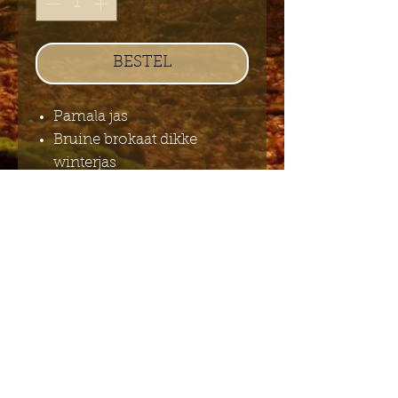
BESTEL
Pamala jas
Bruine brokaat dikke
winterjas
Stuur mij de Engelstalige
nieuwsbrief
Indienen