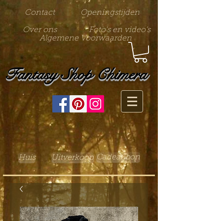
Contact
Openingstijden
Over ons
Foto's en video's
Algemene Voorwaarden
Fantasy Shop Chimera
Cadeaubon
Huis
Uitverkoop