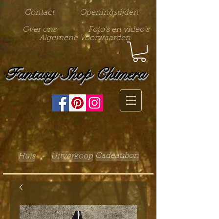
Contact
Openingstijden
Over ons
Foto's en video's
Algemene Voorwaarden
Fantasy Shop Chimera
Cadeaubon
Huis
Uitverkoop