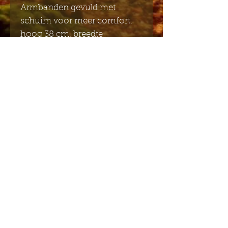
Armbanden gevuld met
schuim voor meer comfort.
hoog 38 cm, breedte
onderkant 17 cm, armriemen
40-80 cm,
lengte van de banden 50-80
cm
Stuur mij de Engelstalige
nieuwsbrief
Indienen