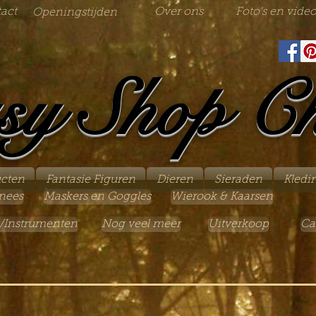
act
Over ons
Foto's en video
Openingstijden
sy Shop C
ucten
Fantasie Figuren
Dieren
Sieraden
Kledi
nees
Maskers en Goggles
Wierook & Kaarsen
/Instrumenten
Nog veel meer
Uitverkoop
Ca