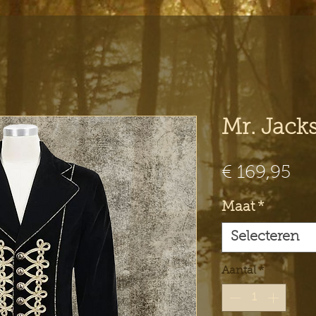
Mr. Jacks
Pri
€ 169,95
Maat
*
Selecteren
Aantal
*