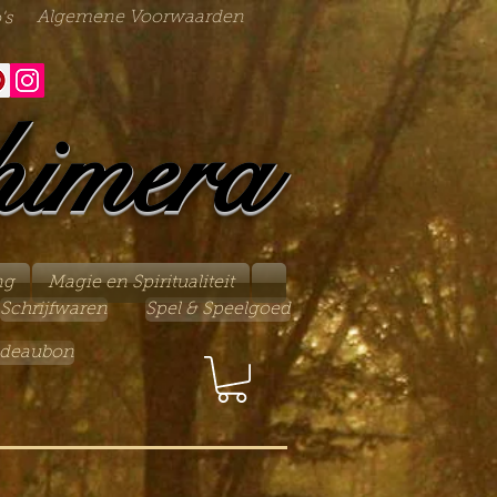
Algemene Voorwaarden
's
himera
ng
Magie en Spiritualiteit
Schrijfwaren
Spel & Speelgoed
deaubon