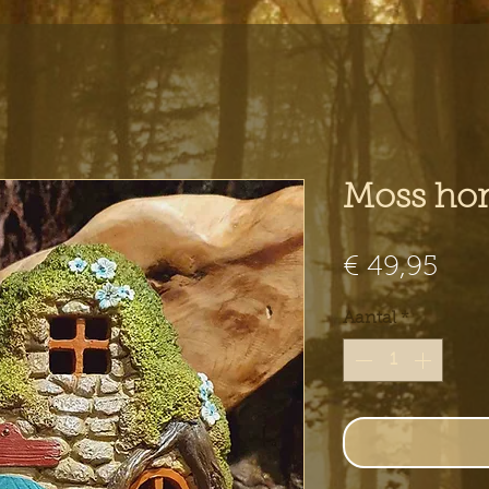
Moss hom
Prij
€ 49,95
Aantal
*