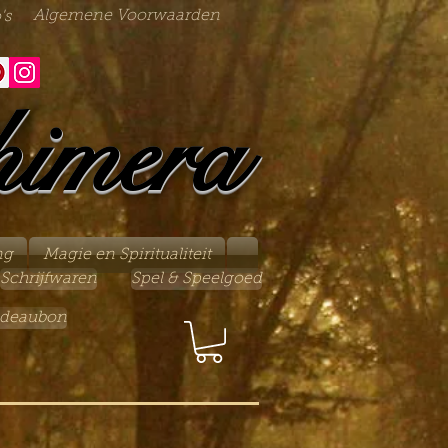
Algemene Voorwaarden
's
himera
ng
Magie en Spiritualiteit
Schrijfwaren
Spel & Speelgoed
deaubon