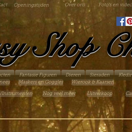
act
Over ons
Foto's en video
Openingstijden
sy Shop C
ucten
Fantasie Figuren
Dieren
Sieraden
Kledi
nees
Maskers en Goggles
Wierook & Kaarsen
/Instrumenten
Nog veel meer
Uitverkoop
Ca