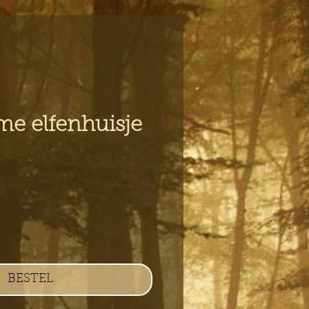
e elfenhuisje
s
BESTEL