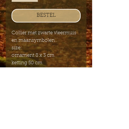
BESTEL
Collier met zwarte vleermuis
en maansymbolen..
size:
ornament 8 x 3 cm
ketting 50 cm
nickel free metal
Stuur mij de Engelstalige
nieuwsbrief
Indienen