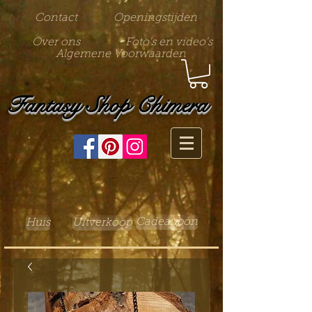
Contact
Openingstijden
Over ons
Foto's en video's
Algemene Voorwaarden
Fantasy Shop Chimera
Cadeaubon
Huis
Uitverkoop