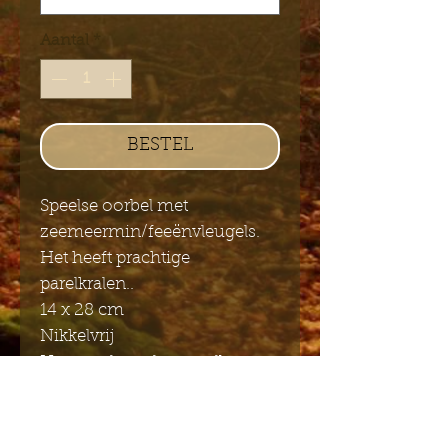
Aantal
*
BESTEL
Speelse oorbel met
zeemeermin/feeënvleugels.
Het heeft prachtige
parelkralen..
14 x 28 cm
Nikkelvrij
Harsen vleugels verstelbaar
naar links en rechts om meer
of minder te spreiden.