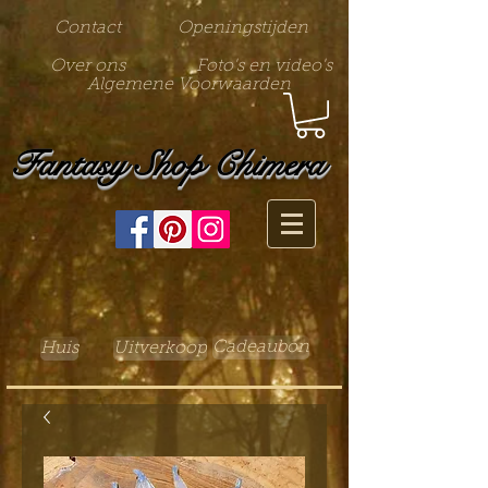
Contact
Openingstijden
Over ons
Foto's en video's
Algemene Voorwaarden
Fantasy Shop Chimera
Cadeaubon
Huis
Uitverkoop