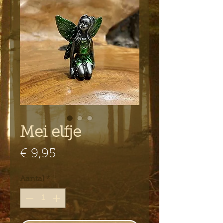
Mei elfje
Prijs
€ 9,95
Aantal
*