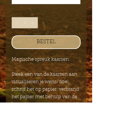
Aantal
*
BESTEL
Magische spreuk kaarsen.
Steek een van de kaarsen aan.
visualiseren je wens/doel,
schrijf het op papier, verbrand
het papier met behulp van de
kaars in een vuurvaste schaal.
Pak met 12 kaarsen