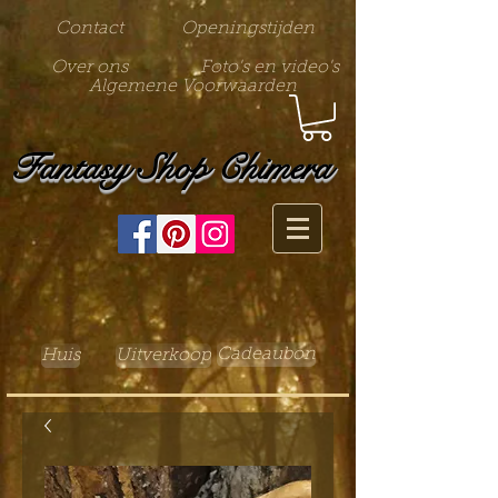
Contact
Openingstijden
Over ons
Foto's en video's
Algemene Voorwaarden
Fantasy Shop Chimera
Cadeaubon
Huis
Uitverkoop