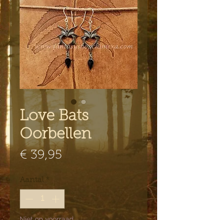
Love Bats
Oorbellen
Prijs
€ 39,95
Aantal
*
Niet op voorraad