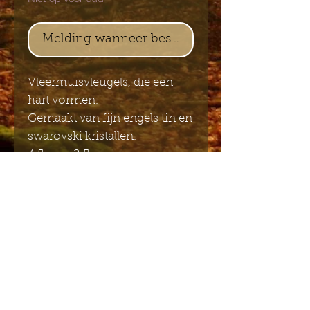
Melding wanneer beschikbaar
Vleermuisvleugels, die een
hart vormen.
Gemaakt van fijn engels tin en
swarovski kristallen.
4.5cm x 2.5cm
Stuur mij de Engelstalige
nieuwsbrief
Indienen