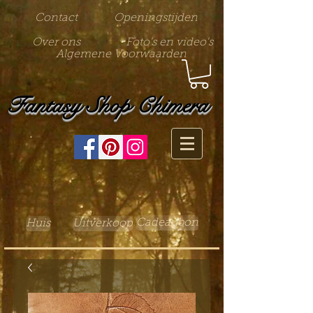
Contact
Openingstijden
Over ons
Foto's en video's
Algemene Voorwaarden
Fantasy Shop Chimera
Cadeaubon
Huis
Uitverkoop