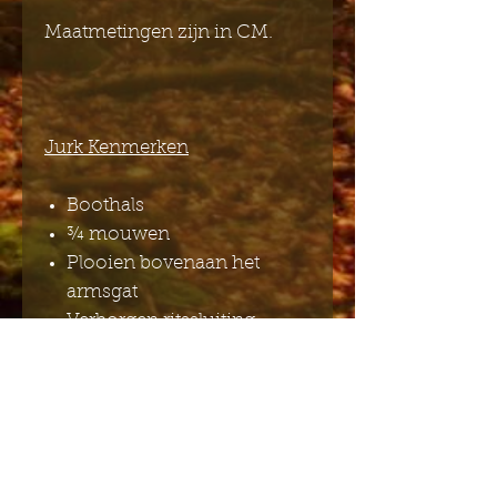
Maatmetingen zijn in CM.
Jurk Kenmerken
Boothals
¾ mouwen
Plooien bovenaan het
armsgat
Verborgen ritssluiting
middenachter
Zakken in de zijnaad
Tailleband
Plooien in de taille
Samenstelling materiaal:
97% Katoen 3% Spandex