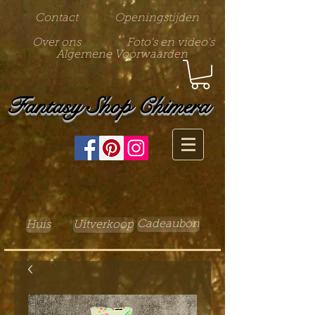
Contact
Openingstijden
Over ons
Foto's en video's
Algemene Voorwaarden
Fantasy Shop Chimera
Cadeaubon
Huis
Uitverkoop