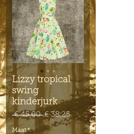
Lizzy tropical
swing
kinderjurk
Normale
Verkoopprijs
 € 45,00 
€ 38,25
prijs
Maat
*