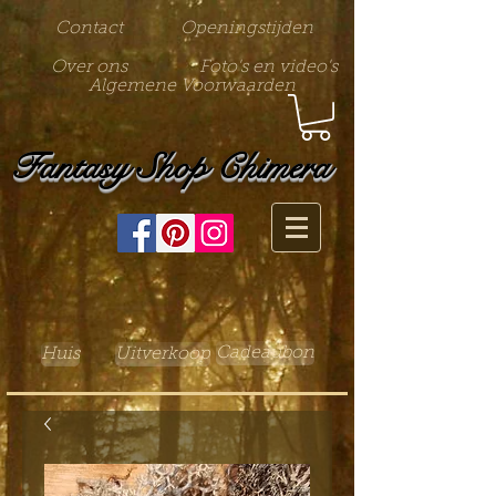
Contact
Openingstijden
Over ons
Foto's en video's
Algemene Voorwaarden
Fantasy Shop Chimera
Cadeaubon
Huis
Uitverkoop