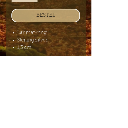
BESTEL
Larimar-ring.
Sterling zilver.
1,3 cm
Stuur mij de Engelstalige
nieuwsbrief
Indienen