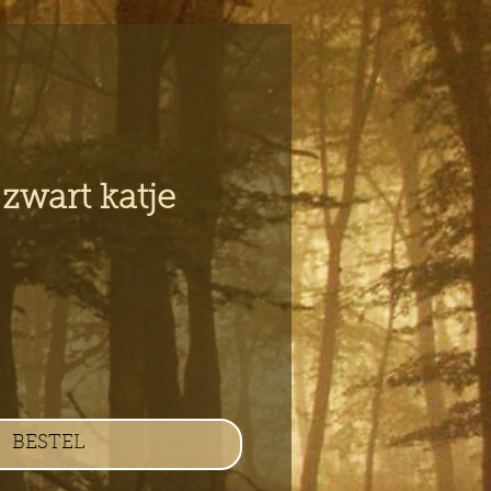
zwart katje
s
BESTEL