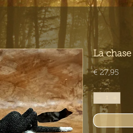
La chase 
Prij
€ 27,95
Aantal
*