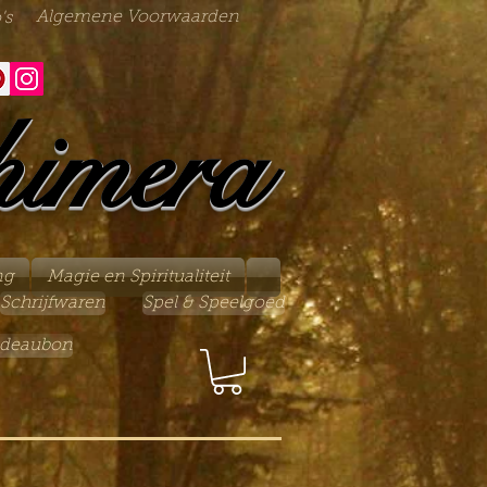
Algemene Voorwaarden
's
himera
ng
Magie en Spiritualiteit
Schrijfwaren
Spel & Speelgoed
deaubon