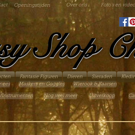
act
Over ons
Foto's en video
Openingstijden
sy Shop C
ucten
Fantasie Figuren
Dieren
Sieraden
Kledi
nees
Maskers en Goggles
Wierook & Kaarsen
/Instrumenten
Nog veel meer
Uitverkoop
Ca