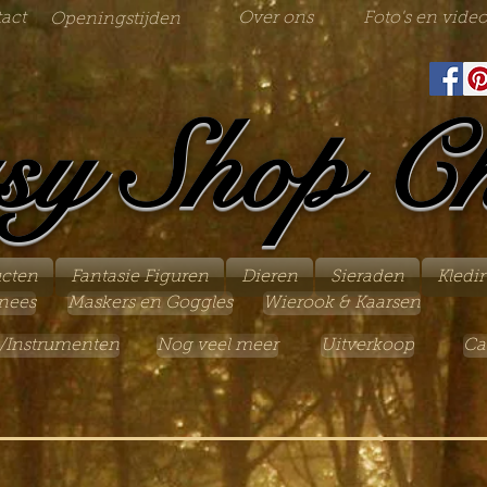
act
Over ons
Foto's en video
Openingstijden
sy Shop C
ucten
Fantasie Figuren
Dieren
Sieraden
Kledi
nees
Maskers en Goggles
Wierook & Kaarsen
/Instrumenten
Nog veel meer
Uitverkoop
Ca