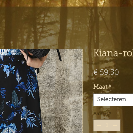
Kiana-ro
Prij
€ 59,50
Maat
*
Selecteren
Aantal
*