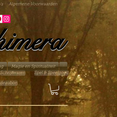
Algemene Voorwaarden
's
himera
ng
Magie en Spiritualiteit
Schrijfwaren
Spel & Speelgoed
deaubon