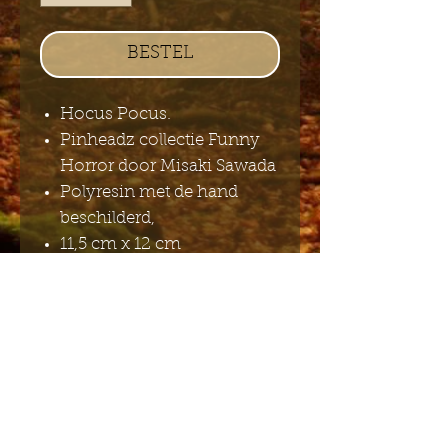
BESTEL
Hocus Pocus.
Pinheadz collectie Funny
Horror door Misaki Sawada
Polyresin met de hand
beschilderd,
11,5 cm x 12 cm
Stuur mij de Engelstalige
nieuwsbrief
Indienen