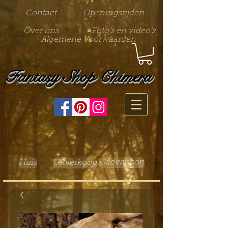
Contact
Openingstijden
Over ons
Foto's en video's
Algemene Voorwaarden
Fantasy Shop Chimera
Cadeaubon
Huis
Uitverkoop