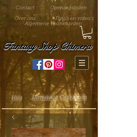
Contact
Openingstijden
Over ons
Foto's en video's
Algemene Voorwaarden
Fantasy Shop Chimera
Cadeaubon
Huis
Uitverkoop