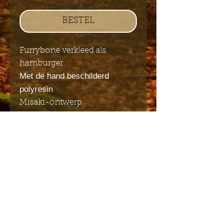
BESTEL
Furrybone verkleed als
hamburger.
Met de hand beschilderd
polyresin
Misaki-ontwerp
7 cm x 8 cm
Stuur mij de Engelstalige
nieuwsbrief
Indienen