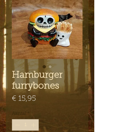
Hamburger
furrybones
Prijs
€ 15,95
Aantal
*