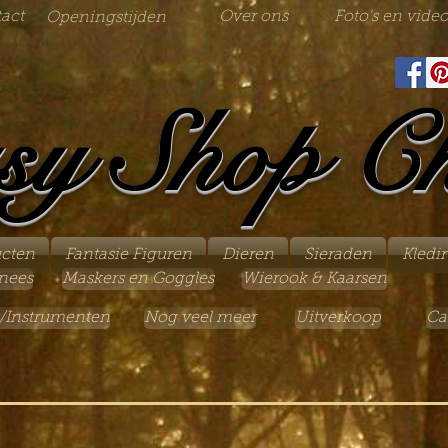
act
Over ons
Foto's en video
Openingstijden
sy Shop C
ucten
Fantasie Figuren
Dieren
Sieraden
Kledi
nees
Maskers en Goggles
Wierook & Kaarsen
/Instrumenten
Nog veel meer
Uitverkoop
Ca