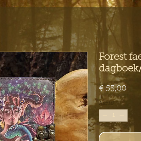
Forest fa
dagboek/
Prij
€ 55,00
Aantal
*