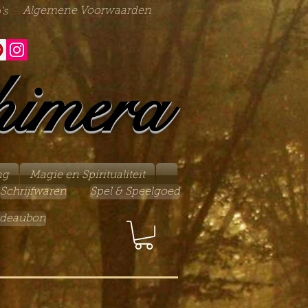
Algemene Voorwaarden
's
himera
ng
Magie en Spiritualiteit
Schrijfwaren
Spel & Speelgoed
deaubon