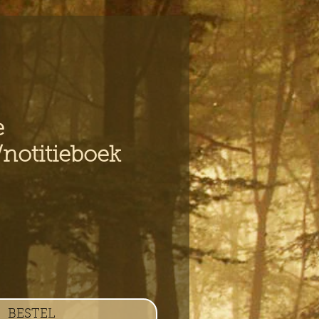
e
notitieboek
s
BESTEL