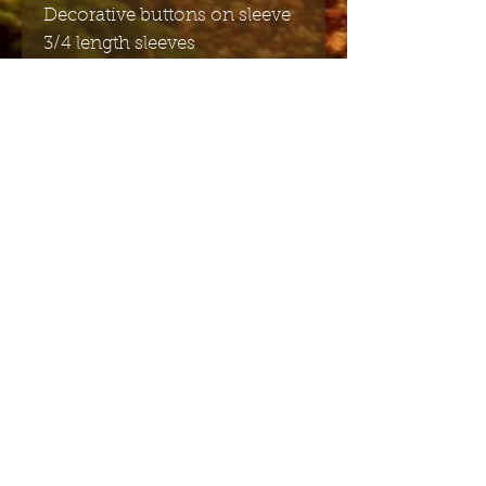
Decorative buttons on sleeve
3/4 length sleeves
Concealed zip at centre back
Material Composition: 97%
Cotton 3% Spandex
Material Care: Machine Wash
(Cold)
Stuur mij de Engelstalige
nieuwsbrief
Indienen
Stuur me de Nederlandse