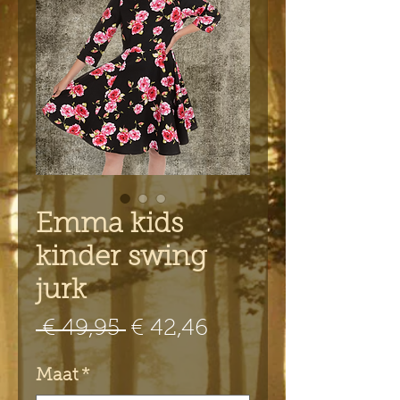
Emma kids
kinder swing
jurk
Normale
Verkoopprijs
 € 49,95 
€ 42,46
prijs
Maat
*