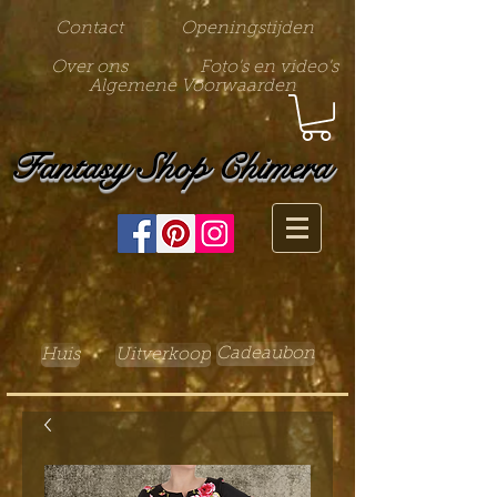
Contact
Openingstijden
Over ons
Foto's en video's
Algemene Voorwaarden
Fantasy Shop Chimera
Cadeaubon
Huis
Uitverkoop