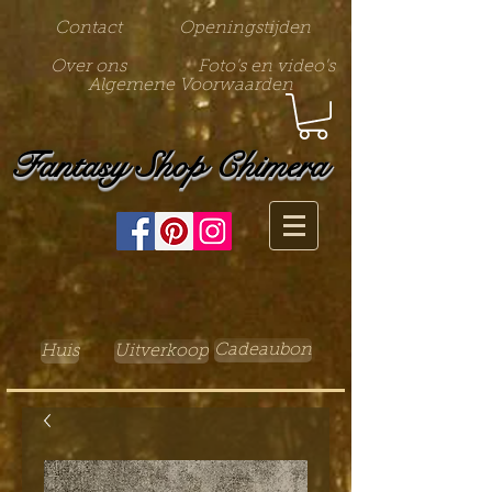
Contact
Openingstijden
Over ons
Foto's en video's
Algemene Voorwaarden
Fantasy Shop Chimera
Cadeaubon
Huis
Uitverkoop