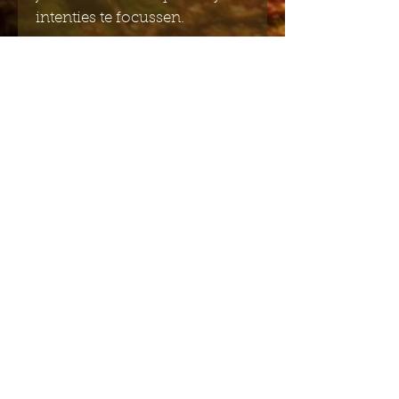
intenties te focussen.
Inclusief 55 kaarten met
stralende illustraties en een
handleiding van 132 pagina's
met affirmaties, meditaties en
volle maanrituelen.
14,5 cm x 8,5 cm x 4,5 cm
Stuur mij de Engelstalige
nieuwsbrief