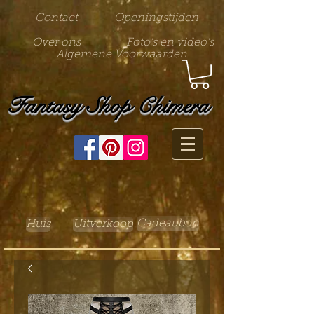
Contact
Openingstijden
Over ons
Foto's en video's
Algemene Voorwaarden
Fantasy Shop Chimera
Cadeaubon
Huis
Uitverkoop