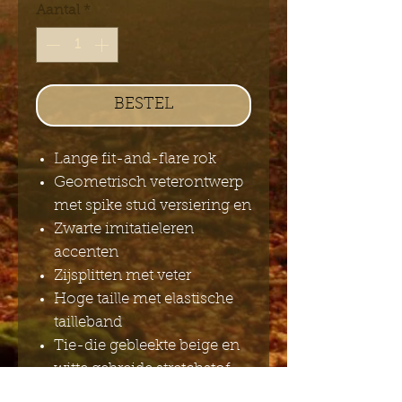
Aantal
*
BESTEL
Lange fit-and-flare rok
Geometrisch veterontwerp
met spike stud versiering en
Zwarte imitatieleren
accenten
Zijsplitten met veter
Hoge taille met elastische
tailleband
Tie-die gebleekte beige en
witte gebreide stretchstof
92%viscose, 8%elastaan