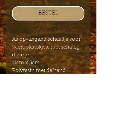
BESTEL
As opvangend schaaltje voor
wierookstokjes, met schattig
draakje.
11cm x 5cm
Polyresin met de hand
beschilderd.
Stuur mij de Engelstalige
nieuwsbrief
Indienen