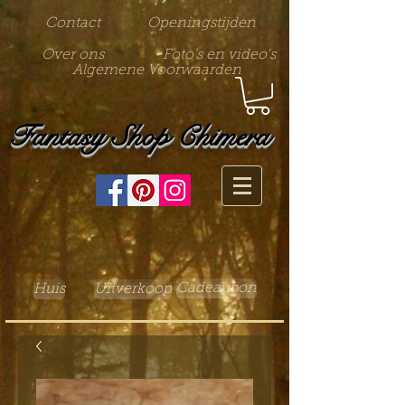
Contact
Openingstijden
Over ons
Foto's en video's
Algemene Voorwaarden
Fantasy Shop Chimera
Cadeaubon
Huis
Uitverkoop