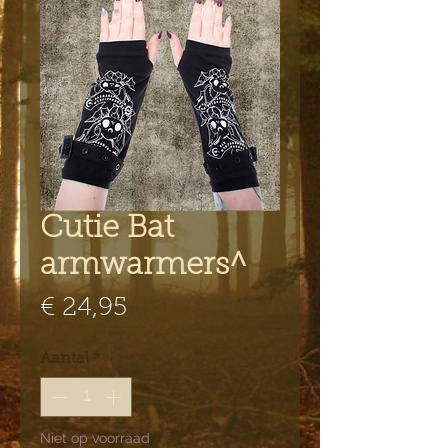
Cutie Bat
armwarmers^
Prijs
€ 24,95
Aantal
*
Niet op voorraad