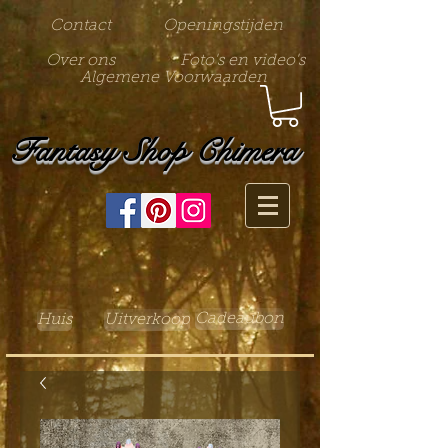
Contact
Openingstijden
Over ons
Foto's en video's
Algemene Voorwaarden
Fantasy Shop Chimera
Cadeaubon
Huis
Uitverkoop