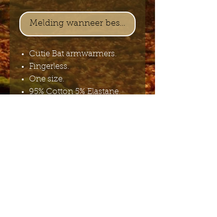
Melding wanneer beschikbaar
Cutie Bat armwarmers.
Fingerless.
One size.
95% Cotton 5% Elastane.
Stuur mij de Engelstalige
nieuwsbrief
Indienen