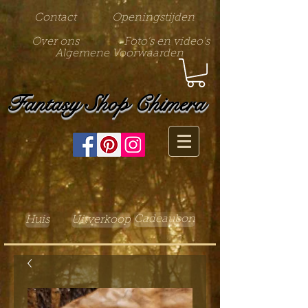
Contact
Openingstijden
Over ons
Foto's en video's
Algemene Voorwaarden
Fantasy Shop Chimera
Cadeaubon
Huis
Uitverkoop