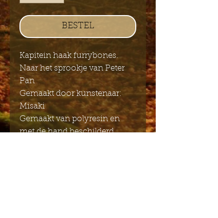
BESTEL
Kapitein haak furrybones.
Naar het sprookje van Peter
Pan
Gemaakt door kunstenaar:
Misaki
Gemaakt van polyresin en
met de hand beschilderd.
Afmeting: 7,5 x 7,5
Stuur mij de Engelstalige
nieuwsbrief