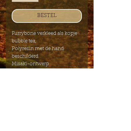
BESTEL
Furrybone verkleed als kopje
bubble tea,
Polyresin met de hand
beschilderd
Misaki-ontwerp
7 x 6 cm
Stuur mij de Engelstalige
nieuwsbrief
Indienen