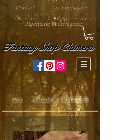
Contact
Openingstijden
Over ons
Foto's en video's
Algemene Voorwaarden
Fantasy Shop Chimera
Cadeaubon
Huis
Uitverkoop