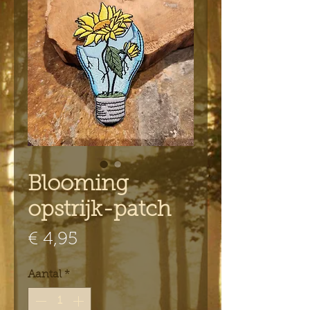
Blooming
opstrijk-patch
Prijs
€ 4,95
Aantal
*