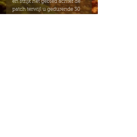
en strijk het gebied achter de
patch terwijl u gedurende 30
seconden stevige druk
uitoefent. Dit zorgt ervoor dat
de patch stevig vastzit.
9 x 4.8 cm
Stuur mij de Engelstalige
nieuwsbrief
Indienen
Stuur me de Nederlandse